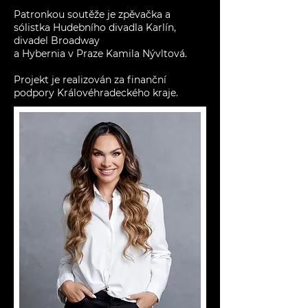
Patronkou soutěže je zpěvačka a
sólistka Hudebního divadla Karlín,
divadel Broadway
a Hybernia v Praze Kamila Nývltová.
Projekt je realizován za finanční
podpory Královéhradeckého kraje.