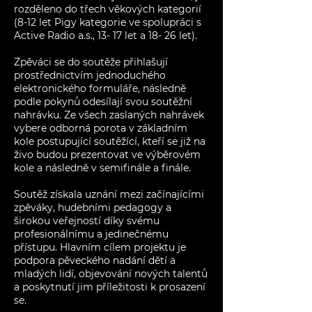
rozděleno do třech věkových kategorií
(8-12 let Pigy kategorie ve spolupráci s
Active Radio a.s., 13- 17 let a 18- 26 let).
Zpěváci se do soutěže přihlašují
prostřednictvím jednoduchého
elektronického formuláře, následně
podle pokynů odesílají svou soutěžní
nahrávku. Ze všech zaslaných nahrávek
vybere odborná porota v základním
kole postupující soutěžící, kteří se již na
živo budou prezentovat ve výběrovém
kole a následně v semifinále a finále.
Soutěž získala uznání mezi začínajícími
zpěváky, hudebními pedagogy a
širokou veřejností díky svému
profesionálnímu a jedinečnému
přístupu. Hlavním cílem projektu je
podpora pěveckého nadání dětí a
mladých lidí, objevování nových talentů
a poskytnutí jim příležitosti k prosazení
se.