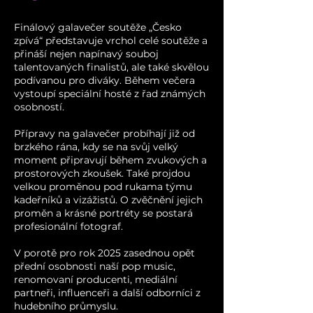
Finálový galavečer soutěže „Česko
zpívá“ představuje vrchol celé soutěže a
přináší nejen napínavý souboj
talentovaných finalistů, ale také skvělou
podívanou pro diváky. Během večera
vystoupí speciální hosté z řad známých
osobností.
Přípravy na galavečer probíhají již od
brzkého rána, kdy se na svůj velký
moment připravují během zvukových a
prostorových zkoušek. Také projdou
velkou proměnou pod rukama týmu
kadeřníků a vizážistů. O zvěčnění jejich
proměn a krásné portréty se postará
profesionální fotograf.
V porotě pro rok 2025 zasednou opět
přední osobnosti naší pop music,
renomovaní producenti, mediální
partneři, influenceři a další odborníci z
hudebního průmyslu.