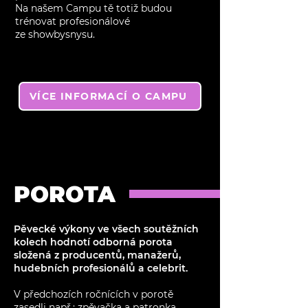
Na našem Campu tě totiž budou
trénovat profesionálové
ze showbysnysu.
VÍCE INFORMACÍ O CAMPU
POROTA
Pěvecké výkony ve všech soutěžních
kolech hodnotí odborná porota
složená z producentů, manažerů,
hudebních profesionálů a celebrit.
V předchozích ročnících v porotě
zasedli např.: zpěvačka a patronka