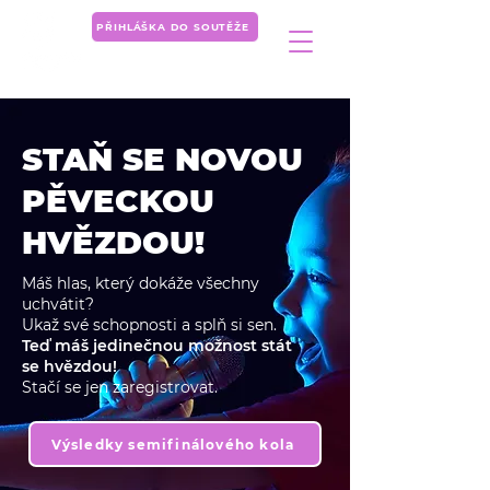
PŘIHLÁŠKA DO SOUTĚŽE
STAŇ SE NOVOU
PĚVECKOU
HVĚZDOU!
Máš hlas, který dokáže všechny
uchvátit?
Ukaž své schopnosti a splň si sen.
Teď máš jedinečnou možnost stát
se hvězdou!
Stačí se jen zaregistrovat.
Výsledky semifinálového kola